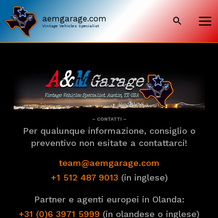
Skip
to
aemgarage.com
Search
content
Vintage Vehicles Specialist
– CONTATTI –
Per qualunque informazione, consiglio o
preventivo non esitate a contattarci!
team@aemgarage.com
+1 512 487 9013
(in inglese)
Partner e agenti europei in Olanda:
+31 (0)6 3971 5999
(in olandese o inglese)