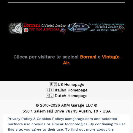
Clicca per visitare le sezioni
Borrani
e
Vintage
Air
.
🇺🇸 US Homepage
🇮🇹 Italian Homepage
🇳🇱 Dutch Homepage
© 2010-2026 A&M Garage LLC ®
5507 Salem Hill Drive
78745 Austin, TX - USA
ph. +1 512.487.9013
Privacy Policy & Cookies Policy: aemgarage.com and selected
aemgarage.com
-
team@aemgarage.com
partners use cookies or similar technologies. By continuing to use
this site, you agree to their use. To find out more about the