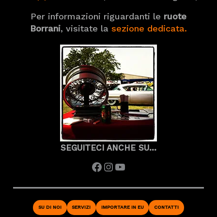
Per informazioni riguardanti le
ruote
Borrani
, visitate la
sezione dedicata.
SEGUITECI ANCHE SU…
Facebook
Instagram
YouTube
SU DI NOI
SERVIZI
IMPORTARE IN EU
CONTATTI